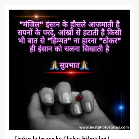
Thokar hi Insaan ko Chalna Sikhati hai |