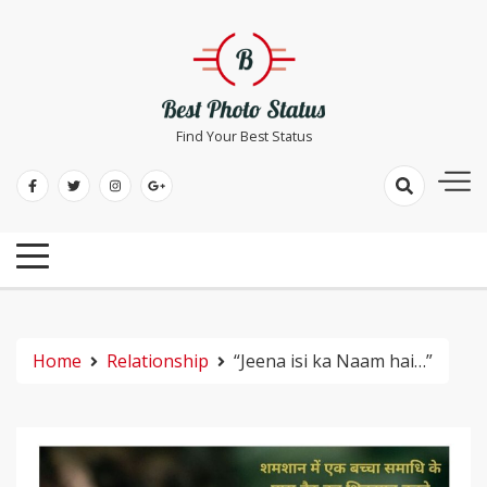
Skip
to
content
Find Your Best Status
Home
Relationship
“Jeena isi ka Naam hai…”