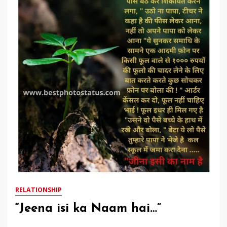
RELATIONSHIP
“Jeena isi ka Naam hai…”