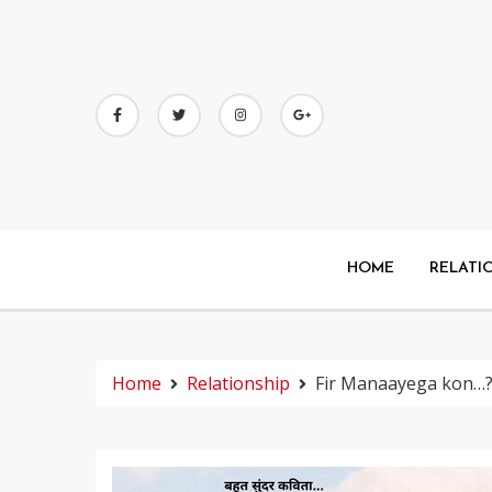
Skip
to
content
HOME
RELATI
Home
Relationship
Fir Manaayega kon…